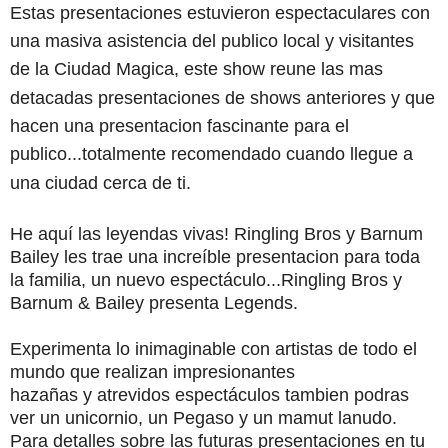
Estas presentaciones estuvieron espectaculares con
una masiva asistencia del publico local y visitantes
de la Ciudad Magica, este show reune las mas
detacadas presentaciones de shows anteriores y que
hacen una presentacion fascinante para el
publico...totalmente recomendado cuando llegue a
una ciudad cerca de ti.
He aquí
las
leyendas
vivas
!
Ringling
Bros
y
Barnum
Bailey
les
trae
una
increíble presentacion
par
a
toda
la familia,
un
nuevo
espectáculo...
Ringling
Bros
y
Barnum
&
Bailey
presenta
Legends.
Experimenta lo inimaginable con
artistas
de
todo
el
mundo
que
realizan
impresionantes
hazañas
y
atrevidos
espectáculos
tambien podras
ver
un
unicornio
,
un
Pegaso
y
un
mamut
lanudo
.
Para detalles sobre las futuras presentaciones en tu