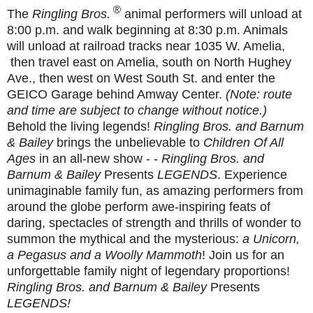
®
The
Ringling Bros.
animal performers will unload at
8:00 p.m.
and walk beginning at
8:30 p.m.
Animals
will unload at railroad tracks near 1035 W. Amelia,
then travel east on Amelia, south on North Hughey
Ave., then west on West South St. and enter the
GEICO Garage behind Amway Center.
(Note: route
and time are subject to change without notice.)
Behold the living legends!
Ringling Bros. and Barnum
& Bailey
brings the unbelievable to
Children Of All
Ages
in an all-new show - -
Ringling Bros. and
Barnum & Bailey
Presents
LEGENDS
. Experience
unimaginable family fun, as amazing performers from
around the globe perform awe-inspiring feats of
daring, spectacles of strength and thrills of wonder to
summon the mythical and the mysterious:
a
Unicorn,
a Pegasus and a Woolly Mammoth
! Join us for an
unforgettable family night of legendary proportions!
Ringling Bros. and Barnum & Bailey
Presents
LEGENDS!