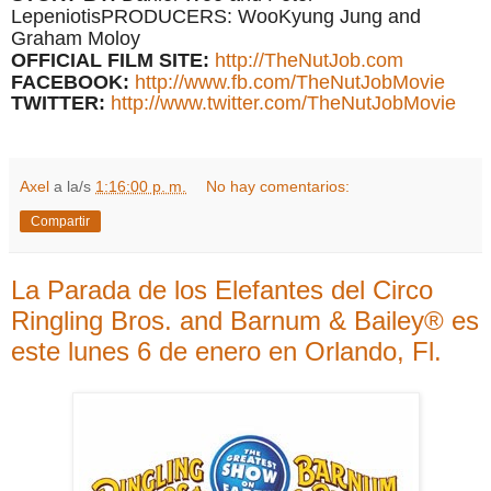
Lepeniotis
PRODUCERS:
WooKyung Jung and
Graham Moloy
OFFICIAL FILM SITE:
http://TheNutJob.com
FACEBOOK:
http://www.fb.com/
TheNutJobMovie
TWITTER:
http://www.twitter.com/
TheNutJobMovie
Axel
a la/s
1:16:00 p. m.
No hay comentarios:
Compartir
La Parada de los Elefantes del Circo
Ringling Bros. and Barnum & Bailey® es
este lunes 6 de enero en Orlando, Fl.