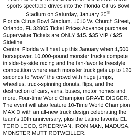
sports spectacle drives into the Florida Citrus Bowl
th
Stadium on Saturday, January 25
Florida Citrus Bowl Stadium, 1610 W. Church Street,
Orlando, FL 32805 Ticket Prices Advance purchase
SuperValue Tickets are ONLY $15. $35 VIP / $25
Sideline
Central Florida will heat up this January when 1,500
horsepower, 10,000-pound monster trucks compete
in side-by-side racing and the fan-favorite freestyle
competition where each monster truck gets up to 120
seconds to “wow” the crowd with huge jumps,
wheelies, truck-spinning donuts, flips, and the
destruction of cars, vans, buses, motor homes and
more. Four-time World Champion GRAVE DIGGER.
The event will also feature 10-Time World Champion
MAX D with an all-new truck design celebrating the
team’s 10th anniversary, plus the Latino favorite EL
TORO LOCO, SPIDERMAN, IRON MAN, MADUSA,
MONSTER MUTT ROTWEILLER.