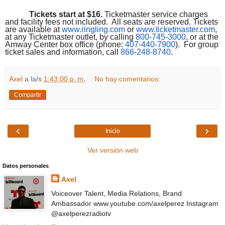
Tickets start at $16.
Ticketmaster service charges
and facility fees not included. All seats are reserved. Tickets
are available at
www.ringling.com
or
www.ticketmaster.com
,
at any Ticketmaster outlet, by calling
800-745-3000
, or at the
Amway Center box office (phone:
407-440-7900
). For group
ticket sales and information, call
866-248-8740
.
Axel
a la/s
1:43:00 p. m.
No hay comentarios:
Compartir
‹
›
Inicio
Ver versión web
Datos personales
Axel
Voiceover Talent, Media Relations, Brand
Ambassador www.youtube.com/axelperez Instagram
@axelperezradiotv