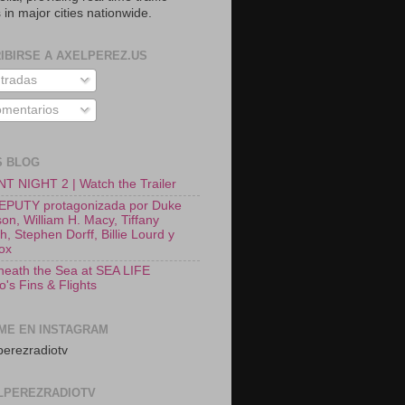
 in major cities nationwide.
IBIRSE A AXELPEREZ.US
tradas
mentarios
S BLOG
T NIGHT 2 | Watch the Trailer
EPUTY protagonizada por Duke
on, William H. Macy, Tiffany
, Stephen Dorff, Billie Lourd y
Fox
neath the Sea at SEA LIFE
o's Fins & Flights
ME EN INSTAGRAM
erezradiotv
LPEREZRADIOTV