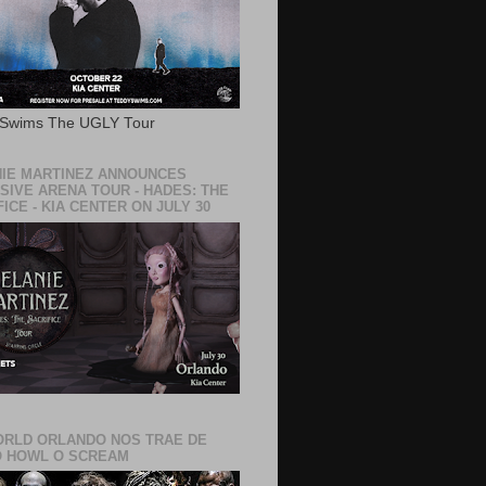
 Swims The UGLY Tour
IE MARTINEZ ANNOUNCES
SIVE ARENA TOUR - HADES: THE
ICE - KIA CENTER ON JULY 30
RLD ORLANDO NOS TRAE DE
 HOWL O SCREAM