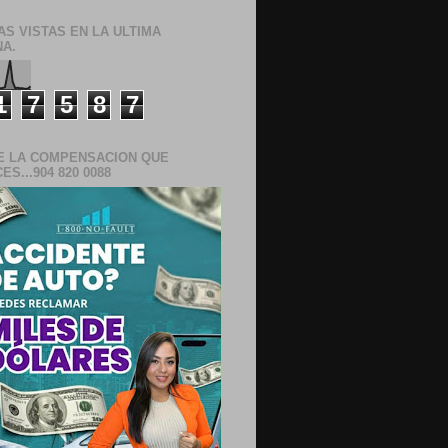
AS VISTAS EN LA ULTIMA
A.
1
7
5
8
7
E LA COMPENSACION QUE
S...904 820 0088