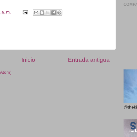
COMPA
 a. m.
Inicio
Entrada antigua
(Atom)
@theki