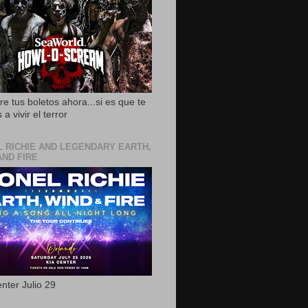
e tus boletos ahora...si es que te
 a vivir el terror
L RICHIE AND LEGENDARY EARTH,
AND FIRE
nter Julio 29