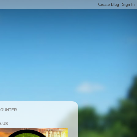
COUNTER
A.US