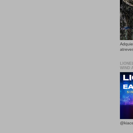
Adquier
atreves
LIONE
WIND 
@kiace