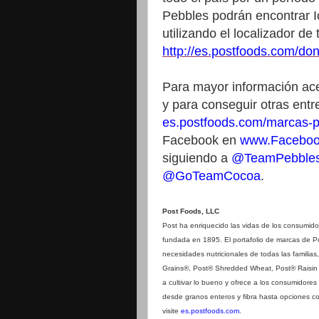
Pebbles podrán encontrar 
utilizando el localizador d
http://es.postfoods.com/do
Para mayor información ac
y para conseguir otras entre
es.postfoods.com/marcas-p
Facebook en
www.Faceboo
siguiendo a
@TeamPebble
@GoTeamCocoa
.
Post Foods, LLC
Post ha enriquecido las vidas de los consumid
fundada en 1895. El portafolio de marcas de Pos
necesidades nutricionales de todas las familia
Grains®, Post® Shredded Wheat, Post® Raisi
a cultivar lo bueno y ofrece a los consumidores
desde granos enteros y fibra hasta opciones c
visite
es.postfoods.com
.