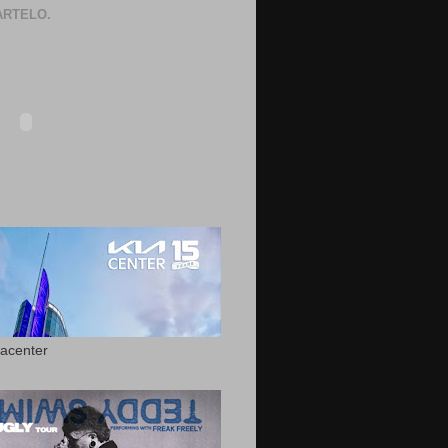
RTELO.
acenter