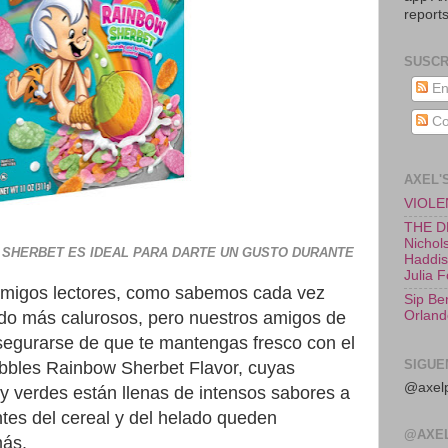
reports
SUSCR
En
Co
AXEL'
VIOLEN
THE D
Nichols
SHERBET ES IDEAL PARA DARTE UN GUSTO DURANTE
Haddish
Julia 
 amigos lectores, como sabemos cada vez
Sip Be
Orland
do más calurosos, pero nuestros amigos de
egurarse de que te mantengas fresco con el
SIGUE
bbles Rainbow Sherbet Flavor, cuyas
@axelp
y verdes están llenas de intensos sabores a
tes del cereal y del helado queden
@AXE
ás.