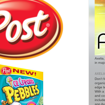
Axelia,
in majo
AXELI
Don't f
organiz
edge t
With a
and co
includ
app Axe