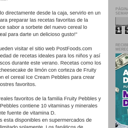
PÁGIN
o directamente desde la caja, servirlo en un
SEMAN
para preparar las recetas favoritas de la
ulce sabor a sorbete del nuevo cereal lo
1
eal para darte un delicioso gusto!"
RECIB
ueden visitar el sitio web PostFoods.com
MERECE
edad de recetas ideales para los niños y así
scos durante este verano. Recetas como los
 cheesecake de limón con corteza de Fruity
n el cereal Ice Cream Pebbles para crear
stres favoritos.
reales favoritos de la familia Fruity Pebbles y
Pebbles contiene 10 vitaminas y minerales
te fuente de vitamina D.
s esta disponibles en supermercados de
 limitado solamente. Los fanáticos de