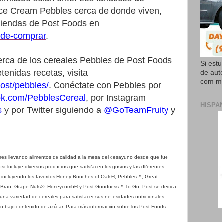
Ice Cream Pebbles cerca de donde viven,
e tiendas de Post Foods en
nde-comprar
.
erca de los cereales Pebbles de Post Foods
Si est
tenidas recetas, visita
de aut
com mi
ost/pebbles/
. Conéctate con Pebbles por
k.com/PebblesCereal
, por Instagram
HISPA
s
y por Twitter siguiendo a
@GoTeamFruity
y
ores llevando alimentos de calidad a la mesa del desayuno desde que fue
t incluye diversos productos que satisfacen los gustos y las diferentes
s, incluyendo los favoritos Honey Bunches of Oats®, Pebbles™, Great
n Bran, Grape-Nuts®, Honeycomb® y Post Goodness™-To-Go. Post se dedica
 una variedad de cereales para satisfacer sus necesidades nutricionales,
on bajo contenido de azúcar. Para más información sobre los Post Foods