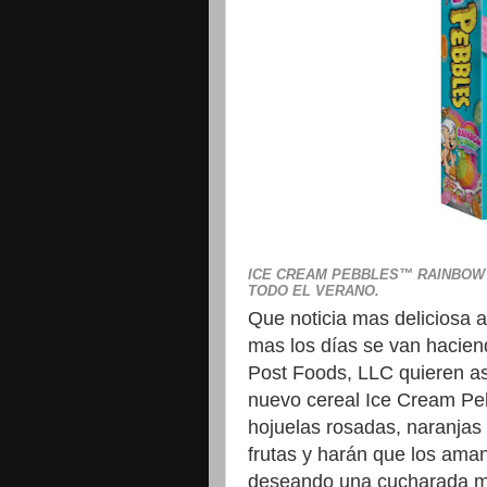
ICE CREAM PEBBLES™ RAINBOW 
TODO EL VERANO.
Que noticia mas deliciosa
mas los días se van hacien
Post Foods, LLC quieren as
nuevo cereal Ice Cream Pe
hojuelas rosadas, naranjas 
frutas y harán que los aman
deseando una cucharada m