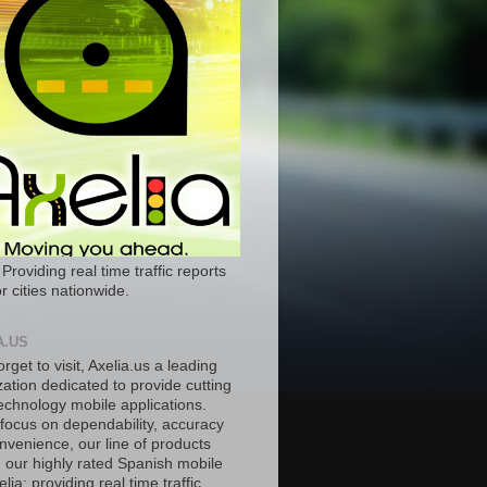
 Providing real time traffic reports
r cities nationwide.
A.US
orget to visit, Axelia.us a leading
ation dedicated to provide cutting
echnology mobile applications.
 focus on dependability, accuracy
nvenience, our line of products
e our highly rated Spanish mobile
lia; providing real time traffic