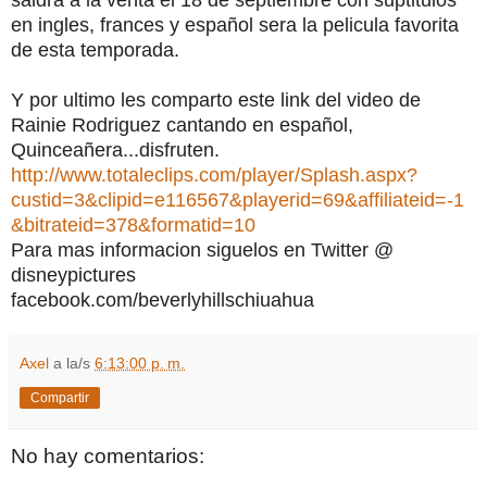
saldra a la venta el 18 de septiembre con suptitulos
en ingles, frances y español sera la pelicula favorita
de esta temporada.
Y por ultimo les comparto este link del video de
Rainie Rodriguez cantando en español,
Quinceañera...disfruten.
http://www.totaleclips.com/player/Splash.aspx?
custid=3&clipid=e116567&playerid=69&affiliateid=-1
&bitrateid=378&formatid=10
Para mas informacion siguelos en Twitter @
disneypictures
facebook.com/beverlyhillschiuahua
Axel
a la/s
6:13:00 p. m.
Compartir
No hay comentarios: