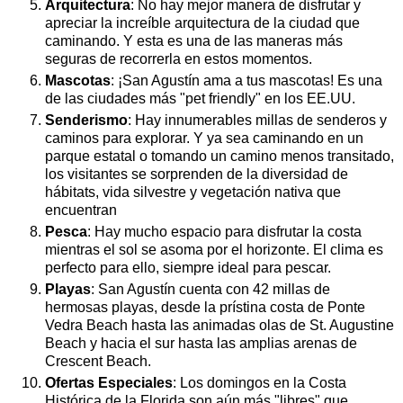
Arquitectura
: No hay mejor manera de disfrutar y
apreciar la increíble arquitectura de la ciudad que
caminando. Y esta es una de las maneras más
seguras de recorrerla en estos momentos.
Mascotas
: ¡San Agustín ama a tus mascotas! Es una
de las ciudades más "pet friendly" en los EE.UU.
Senderismo
: Hay innumerables millas de senderos y
caminos para explorar. Y ya sea caminando en un
parque estatal o tomando un camino menos transitado,
los visitantes se sorprenden de la diversidad de
hábitats, vida silvestre y vegetación nativa que
encuentran
Pesca
: Hay mucho espacio para disfrutar la costa
mientras el sol se asoma por el horizonte. El clima es
perfecto para ello, siempre ideal para pescar.
Playas
: San Agustín cuenta con 42 millas de
hermosas playas, desde la prístina costa de Ponte
Vedra Beach hasta las animadas olas de St. Augustine
Beach y hacia el sur hasta las amplias arenas de
Crescent Beach.
Ofertas Especiales
: Los domingos en la Costa
Histórica de la Florida son aún más "libres" que