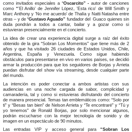
como invitados especiales a “
Oscarcito” -
autor de canciones
como
“
'El Anillo' de Jennifer López, 'Esta rico' de Will Smith y
Marc Anthony y 'No me acuerdo' de Thalía y Natti Natasha entre
otras – y de “
Gustavo Aguado”
fundador del Guaco
quienes sin
duda pondrán a todos a cantar, bailar y a gozar como si
estuvieran presencialmente en el concierto.
La idea de crear una experiencia digital surge a raíz del éxito
obtenido de la gira “Sobran Los Momentos” que tiene más de 2
años y que ha visitado 26 ciudades de Estados Unidos, Chile,
Argentina, España y Venezuela. Como sigue habiendo
obstáculos para presentarse en vivo en varios países, se decidió
armar la producción para que los seguidores de Borjas y Arrieta
puedan disfrutar del show vía streaming, desde cualquier parte
del mundo.
La intención es poder conectar a ambos artistas con sus
audiencias en una noche cargada de sabor, complicidad y
camaradería, tal y como si estuvieras disfrutando del concierto
de manera presencial. Temas tan emblemáticos como: “Solo por
ti” y “Besas tan bien” de Nelson Arrieta y “Te encontraré” y “Tú y
yo tenemos” de Ronald Borjas, por solo mencionar algunos,
podrán escucharse con la mejor tecnología de sonido y de
imagen en un espectáculo de 90 minutos.
Las entradas VIP y acceso general para
“Sobran Los