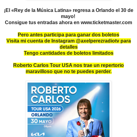
¡El «Rey de la Música Latina» regresa a Orlando el 30 de
mayo!
Consigue tus entradas ahora en www.ticketmaster.com
Pero antes participa para ganar dos boletos
Visita mi cuenta de Instagram @axelperezradiotv para
detalles
Tengo cantidades de boletos limitados
Roberto Carlos Tour USA nos trae un repertorio
maravilloso que no te puedes perder.