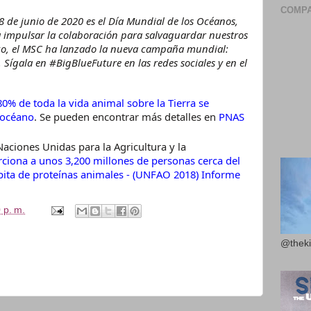
COMPA
 8 de junio de 2020 es el Día Mundial de los Océanos,
a impulsar la colaboración para salvaguardar nuestros
rzo, el MSC ha lanzado la nueva campaña mundial:
". Sígala en #BigBlueFuture en las redes sociales y en el
 80% de toda la vida animal sobre la Tierra se
l océano
. Se pueden encontrar más detalles en
PNAS
aciones Unidas para la Agricultura y la
ciona a unos 3,200 millones de personas cerca del
pita de proteínas animales - (UNFAO 2018) Informe
 p. m.
@theki