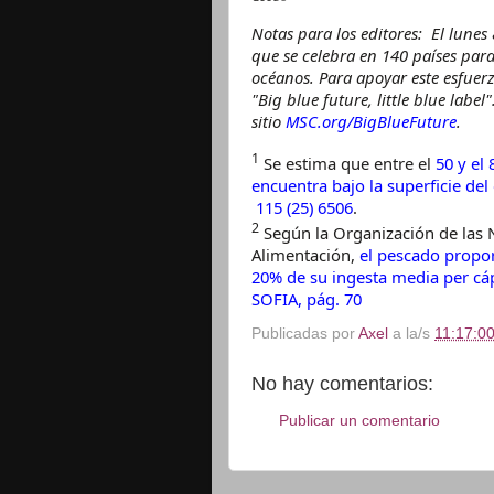
Notas para los editores: El lunes
que se celebra en 140 países par
océanos. Para apoyar este esfue
"Big blue future, little blue label
sitio
MSC.org/BigBlueFuture
.
1
Se estima que entre el
50 y el
encuentra bajo la superficie de
115 (25) 6506
.
2
Según la Organización de las N
Alimentación,
el pescado propor
20% de su ingesta media per cá
SOFIA, pág. 70
Publicadas por
Axel
a la/s
11:17:00
No hay comentarios:
Publicar un comentario