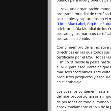
buenos para ellos y buenos para
El MSC, una organización mundia
programa mundial de certificac
sostenibles y capturados en el
"
Little Blue Label, Big Blue Futu
celebrar el Día Mundial de los 
pescado y los mariscos certific
pescado sostenible.
Como miembro de la iniciativa 
directrices en las que todos sus
certificada por el MSC. Todas l
Fish Co.®, desde la pesca hasta
el MSC para asegurarse de que 
mariscos sostenibles. Esto evita
productos pesqueros y asegura 
en el embalaje.
Los océanos contienen hasta el 8
del mar proporcionan una impor
de personas en todo el mundo.
aproximadamente el 15% de la 