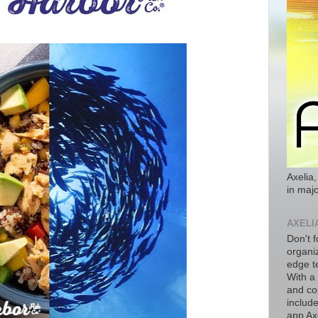
Axelia,
in majo
AXELI
Don't f
organiz
edge t
With a
and co
includ
app Axe