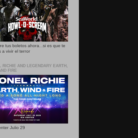
e tus boletos ahora...si es que te
 a vivir el terror
L RICHIE AND LEGENDARY EARTH,
AND FIRE
nter Julio 29