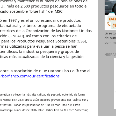
aumentar y mantener el número de poblaciones de
UU., más de 2,500 productos pesqueros en todo el
cado sostenible "blue fish" del MSC.
ió en 1997 y es el único estándar de productos
tat natural y el único programa de etiquetado
rectrices de la Organización de las Naciones Unidas
Si est
ación (UNFAO), así como con los criterios de
de aut
al para los Productos Pesqueros Sostenibles (GSSI,
com mi
ormas utilizadas para evaluar la pesca se han
ientíficos, la industria pesquera y grupos de
HISPA
ticas más actualizadas de la ciencia y la gestión
obre la asociación de Blue Harbor Fish Co.® con el
arborfishco.com/our-certifications
metida a ofrecer la más alta calidad de pescado obtenido de forma
e Harbor Fish Co.® ofrece atún albacora proveniente del Pacífico Sur y
t natural. Todas las pesquerías de Blue Harbor Fish Co.® están
tewardship Council desde 2016. Blue Harbor Fish Co.®: Catch Something