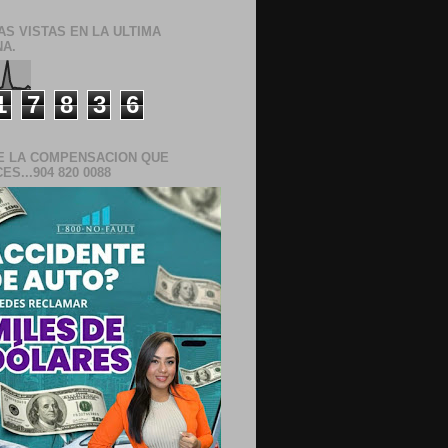
AS VISTAS EN LA ULTIMA
A.
1
7
8
3
6
E LA COMPENSACION QUE
S...904 820 0088