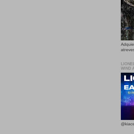
Adquier
atreves
LIONE
WIND 
@kiace