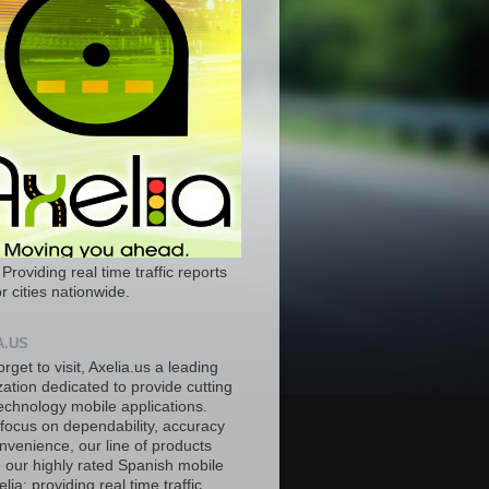
 Providing real time traffic reports
r cities nationwide.
A.US
orget to visit, Axelia.us a leading
ation dedicated to provide cutting
echnology mobile applications.
 focus on dependability, accuracy
nvenience, our line of products
e our highly rated Spanish mobile
lia; providing real time traffic