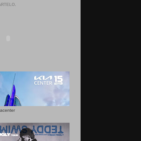
RTELO.
acenter