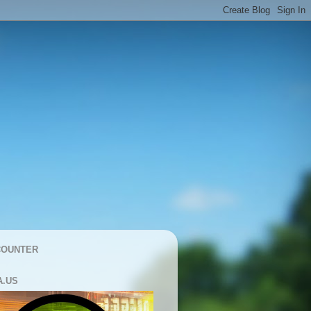
COUNTER
A.US