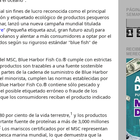
 el océano".
PÁGIN
l sin fines de lucro reconocida como el principal
SEMAN
ión y etiquetado ecológico de productos pesqueros
 mar, lanzó una nueva campaña mundial titulada
re
" (Pequeña etiqueta azul, gran futuro azul) para
1
Océanos y alentar a más consumidores a optar por el
ados según su riguroso estándar "blue fish" de
RECIB
MERECE
del MSC, Blue Harbor Fish Co.® cumple con estrictas
 productos son trazables a una fuente sostenible
as partes de la cadena de suministro de Blue Harbor
 el minorista, cumplen las normas establecidas por
Blue Harbor Fish Co.® contiene sólo pescado y
 el posible etiquetado erróneo o fraude de los
que los consumidores reciban el producto indicado
1
0 por ciento de la vida terrestre,
y los productos
tante fuente de proteínas a más de 3,000 millones
2
Los mariscos certificados por el MSC representan
pesca marina mundial, lo que demuestra que la