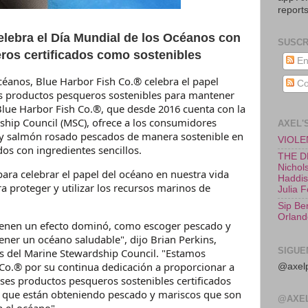
reports
elebra el Día Mundial de los Océanos con
SUSCR
ros certificados como sostenibles
En
céanos, Blue Harbor Fish Co.® celebra el papel
Co
 productos pesqueros sostenibles para mantener
Blue Harbor Fish Co.®, que desde 2016 cuenta con la
dship Council (MSC), ofrece a los consumidores
AXEL'
 y salmón rosado pescados de manera sostenible en
VIOLEN
os con ingredientes sencillos.
THE D
Nichols
para celebrar el papel del océano en nuestra vida
Haddish
a proteger y utilizar los recursos marinos de
Julia 
Sip Be
Orland
ienen un efecto dominó, como escoger pescado y
ner un océano saludable", dijo Brian Perkins,
SIGUE
as del Marine Stewardship Council. "Estamos
 Co.® por su continua dedicación a proporcionar a
@axelp
es productos pesqueros sostenibles certificados
 que están obteniendo pescado y mariscos que son
@AXE