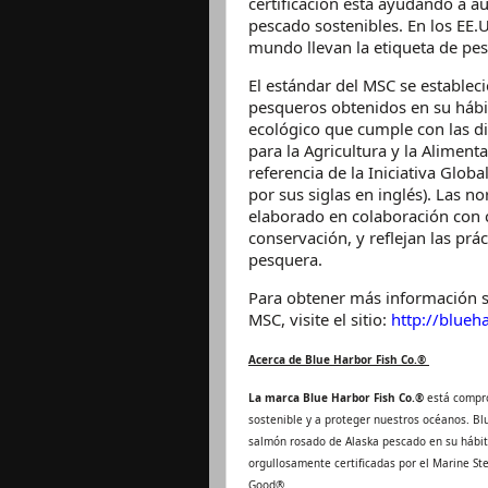
certificación está ayudando a 
pescado sostenibles. En los EE.
mundo llevan la etiqueta de pes
El estándar del MSC se establec
pesqueros obtenidos en su hábi
ecológico que cumple con las di
para la Agricultura y la Aliment
referencia de la Iniciativa Glob
por sus siglas en inglés). Las n
elaborado en colaboración con c
conservación, y reflejan las prác
pesquera.
Para obtener más información s
MSC, visite el sitio:
http://blueh
Acerca de Blue Harbor Fish
Co.®
La marca Blue Harbor Fish Co.®
está compro
sostenible y a proteger nuestros océanos. Blu
salmón rosado de Alaska pescado en su hábita
orgullosamente certificadas por el Marine S
Good®