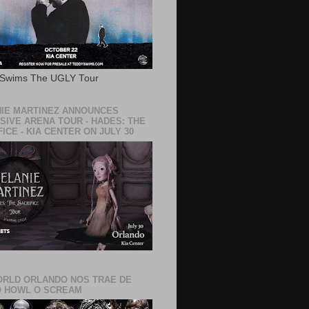
 Swims The UGLY Tour
IE MARTINEZ ANNOUNCES
SIVE ARENA TOUR - HADES: THE
ICE - KIA CENTER ON JULY 30
RLD ORLANDO NOS TRAE DE
 HOWL O SCREAM