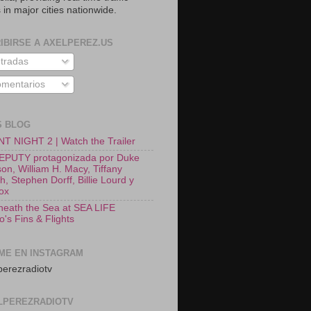
 in major cities nationwide.
IBIRSE A AXELPEREZ.US
tradas
mentarios
S BLOG
T NIGHT 2 | Watch the Trailer
EPUTY protagonizada por Duke
on, William H. Macy, Tiffany
, Stephen Dorff, Billie Lourd y
Fox
neath the Sea at SEA LIFE
o's Fins & Flights
ME EN INSTAGRAM
erezradiotv
LPEREZRADIOTV