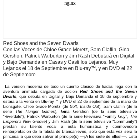
Red Shoes and the Seven Dwarfs
Con las Voces de Chloë Grace Moretz, Sam Claflin, Gina
Gershon, Patrick Warburton y Jim Rash Debutará en Digital
y Bajo Demanda en Casas y Castillos Lejanos, Muy
Lejanos el 18 de Septiembre en Blu-ray™, y en DVD el 22
de Septiembre
La versión moderna de todo un cuento clásico de hadas llega con la
aventura animada cargada de acción
Red Shoes and the Seven
Dwarfs
,
que debuta en Digital y Bajo Demanda el 18 de septiembre y
estará a la venta en Blu-ray™ y DVD el 22 de septiembre de la mano de
Lionsgate. Chloë Grace Moretz (de
Bolt, Inside Out
), Sam Claflin (de la
serie
The Hunger Games
), Gina Gershon (de la serie televisiva
“Riverdale”), Patrick Warburton (de la serie televisiva “Family Guy”,
The
Emperor’s New Groove
) y Jim Rash (de la serie televisiva “Community”)
prestan su talento vocal a esta humorística y conmovedora
reinterpretación de la fábula de Blancanieves, solo que esta vez será la
princesa la que deba salvar al príncipe(s) ––¡A los siete de ellos!––. Esta