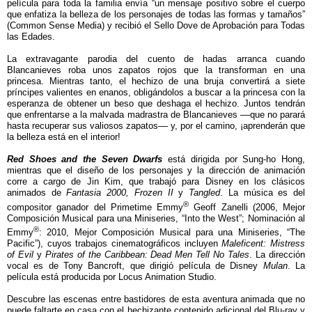
película para toda la familia envía “un mensaje positivo sobre el cuerpo
que enfatiza la belleza de los personajes de todas las formas y tamaños”
(Common Sense Media) y recibió el Sello Dove de Aprobación para Todas
las Edades.
La extravagante parodia del cuento de hadas arranca cuando
Blancanieves roba unos zapatos rojos que la transforman en una
princesa. Mientras tanto, el hechizo de una bruja convertirá a siete
príncipes valientes en enanos, obligándolos a buscar a la princesa con la
esperanza de obtener un beso que deshaga el hechizo. Juntos tendrán
que enfrentarse a la malvada madrastra de Blancanieves ––que no parará
hasta recuperar sus valiosos zapatos–– y, por el camino, ¡aprenderán que
la belleza está en el interior!
Red Shoes and the Seven Dwarfs
está dirigida por Sung-ho Hong,
mientras que el diseño de los personajes y la dirección de animación
corre a cargo de Jin Kim, que trabajó para Disney en los clásicos
animados de
Fantasia 2000, Frozen II
y
Tangled
. La música es del
®
compositor ganador del Primetime Emmy
Geoff Zanelli (2006, Mejor
Composición Musical para una Miniseries, “Into the West”; Nominación al
®
Emmy
: 2010, Mejor Composición Musical para una Miniseries, “The
Pacific”), cuyos trabajos cinematográficos incluyen
Maleficent: Mistress
of Evil
y
Pirates of the Caribbean: Dead Men Tell No Tales
. La dirección
vocal es de Tony Bancroft, que dirigió película de Disney
Mulan
. La
película está producida por Locus Animation Studio.
Descubre las escenas entre bastidores de esta aventura animada que no
puede faltarte en casa con el hechizante contenido adicional del Blu-ray y