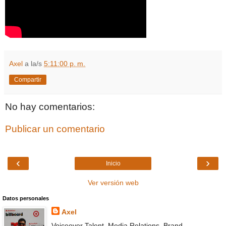
Axel
a la/s
5:11:00 p. m.
Compartir
No hay comentarios:
Publicar un comentario
‹
›
Inicio
Ver versión web
Datos personales
Axel
Voiceover Talent, Media Relations, Brand