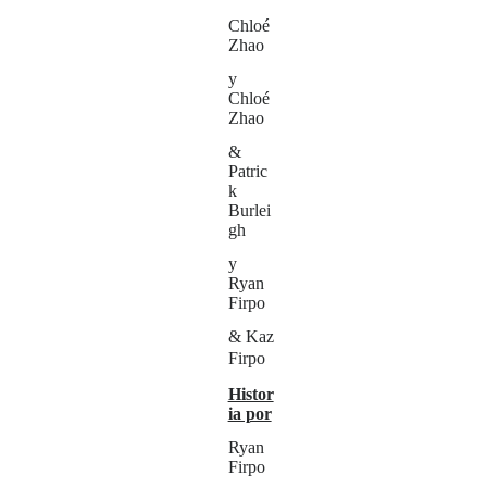
Chloé
Zhao
y
Chloé
Zhao
&
Patric
k
Burlei
gh
y
Ryan
Firpo
& Kaz
Firpo
Histor
ia por
Ryan
Firpo