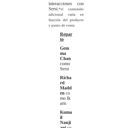
interacciones con
Sersi.
*el contenido
adicional varía en
función del producto
y punto de venta
Repar
to
Gem
ma
Chan
como
Sersi
Richa
rd
Madd
en
co
mo
Ik
aris
Kuma
il
Nanji
ani
co