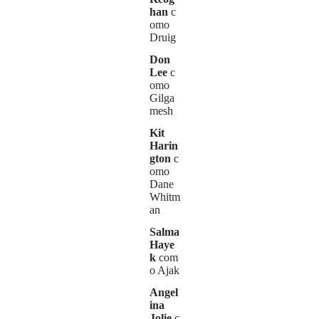
han
c
omo
Druig
Don
Lee
c
omo
Gilga
mesh
Kit
Harin
gton
c
omo
Dane
Whitm
an
Salma
Haye
k
com
o Ajak
Angel
ina
Jolie
c