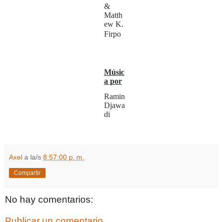
&
Matth
ew K.
Firpo
Músic
a por
Ramin
Djawa
di
Axel
a la/s
8:57:00 p. m.
Compartir
No hay comentarios:
Publicar un comentario