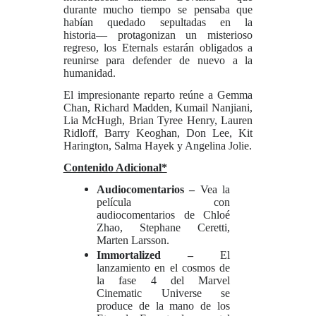
durante mucho tiempo se pensaba que
habían quedado sepultadas en la
historia–– protagonizan un misterioso
regreso, los Eternals estarán obligados a
reunirse para defender de nuevo a la
humanidad.
El impresionante reparto reúne a Gemma
Chan, Richard Madden, Kumail Nanjiani,
Lia McHugh, Brian Tyree Henry, Lauren
Ridloff, Barry Keoghan, Don Lee, Kit
Harington, Salma Hayek y Angelina Jolie.
Contenido Adicional*
Audiocomentarios –
Vea la
película con
audiocomentarios de Chloé
Zhao, Stephane Ceretti,
Marten Larsson.
Immortalized –
El
lanzamiento en el cosmos de
la fase 4 del Marvel
Cinematic Universe se
produce de la mano de los