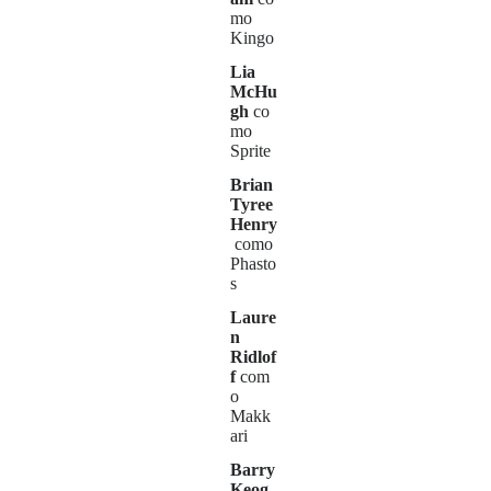
mo
Kingo
Lia
McHu
gh
co
mo
Sprite
Brian
Tyree
Henry
como
Phasto
s
Laure
n
Ridlof
f
com
o
Makk
ari
Barry
Keog