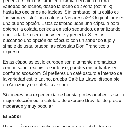
perfecta. Y muchos también disfrutan el café con una
variedad de leches, desde la leche de avena (oat milk)
hasta las opciones no lácteas. Sin embargo, si tu estilo es
“presiona y listo”, una cafetera Nespresso®* Original Line es
una buena opción. Estas cafeteras usan una cápsula para
obtener la colada perfecta en solo segundos, garantizando
que cada taza será consistente y perfecta. Si estás
buscando una opción de cápsula con un sabor de lujo y
simple de usar, prueba las cápsulas Don Francisco’s
expreso.
Estas cápsulas estilo europeo son altamente aromáticas
con un sabor exquisito e intenso; puedes encontrarlas en
donfranciscos.com. Si prefieres un café oscuro e intenso de
la variedad estilo Latino, prueba Café La Llave, disponible
en Amazon y en cafelallave.com.
Si quieres una experiencia de barista profesional en casa, tu
mejor elección es la cafetera de expreso Breville, de precio
moderado y muy popular.
El Sabor
Usar café expreso molido en pequeñas cantidades en