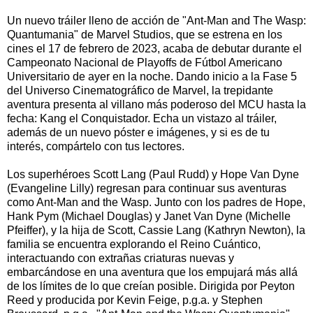
Un nuevo tráiler lleno de acción de "Ant-Man and The Wasp:
Quantumania" de Marvel Studios, que se estrena en los
cines el 17 de febrero de 2023, acaba de debutar durante el
Campeonato Nacional de Playoffs de Fútbol Americano
Universitario de ayer en la noche. Dando inicio a la Fase 5
del Universo Cinematográfico de Marvel, la trepidante
aventura presenta al villano más poderoso del MCU hasta la
fecha: Kang el Conquistador. Echa un vistazo al tráiler,
además de un nuevo póster e imágenes, y si es de tu
interés, compártelo con tus lectores.
Los superhéroes Scott Lang (Paul Rudd) y Hope Van Dyne
(Evangeline Lilly) regresan para continuar sus aventuras
como Ant-Man and the Wasp. Junto con los padres de Hope,
Hank Pym (Michael Douglas) y Janet Van Dyne (Michelle
Pfeiffer), y la hija de Scott, Cassie Lang (Kathryn Newton), la
familia se encuentra explorando el Reino Cuántico,
interactuando con extrañas criaturas nuevas y
embarcándose en una aventura que los empujará más allá
de los límites de lo que creían posible. Dirigida por Peyton
Reed y producida por Kevin Feige, p.g.a. y Stephen