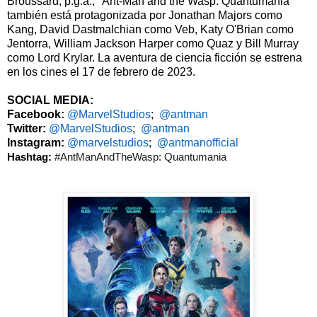
Broussard, p.g.a., "Ant-Man and the Wasp: Quantumania"
también está protagonizada por Jonathan Majors como
Kang, David Dastmalchian como Veb, Katy O'Brian como
Jentorra, William Jackson Harper como Quaz y Bill Murray
como Lord Krylar. La aventura de ciencia ficción se estrena
en los cines el 17 de febrero de 2023.
SOCIAL MEDIA:
Facebook:
@MarvelStudios
;
@
antman
Twitter:
@MarvelStudios
;
@
antman
Instagram:
@marvelstudios
;
@
antmanofficial
Hashtag:
#AntManAndTheWasp: Quantumania