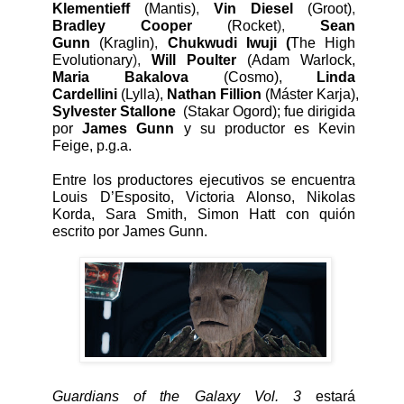
Klementieff 
(Mantis)
, 
Vin Diesel 
(Groot)
, 
Bradley Cooper 
(Rocket
), 
Sean 
Gunn 
(Kraglin)
, 
Chukwudi Iwuji (
The High 
Evolutionary
), 
Will Poulter 
(Adam Warlock, 
Maria Bakalova 
(Cosmo), 
Linda 
Cardellini 
(Lylla), 
Nathan Fillion 
(Máster Karja), 
Sylvester Stallone 
 (Stakar Ogord); fue dirigida 
por 
James Gunn
 y su productor es Kevin 
Feige, p.g.a.
Entre los productores ejecutivos se encuentra 
Louis D’Esposito, Victoria Alonso, Nikolas 
Korda, Sara Smith, Simon Hatt con quión 
escrito por James Gunn. 
Guardians of the Galaxy Vol. 3
 estará 