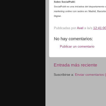
Sobre SocialPubli:
SocialPubli es una iniciativa del departamento
marketing
online
con sedes en Madrid, Barcelon
Digital.
Publicadas por
Axel
a la/s
12:41:00
No hay comentarios:
Publicar un comentario
Entrada más reciente
Suscribirse a:
Enviar comentarios 