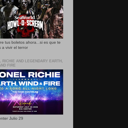
e tus boletos ahora...si es que te
 a vivir el terror
L RICHIE AND LEGENDARY EARTH,
AND FIRE
nter Julio 29