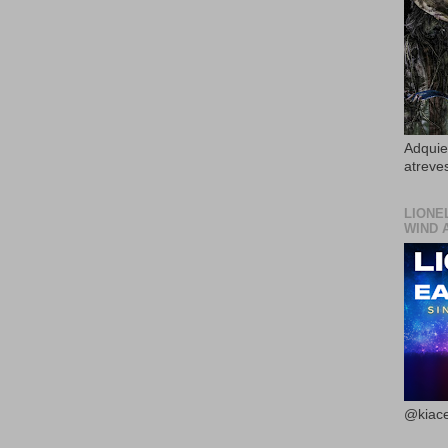
Adquier
atreves
LIONE
WIND 
@kiace