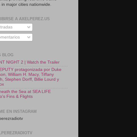
 in major cities nationwide.
IBIRSE A AXELPEREZ.US
tradas
mentarios
S BLOG
T NIGHT 2 | Watch the Trailer
EPUTY protagonizada por Duke
on, William H. Macy, Tiffany
, Stephen Dorff, Billie Lourd y
Fox
neath the Sea at SEA LIFE
o's Fins & Flights
ME EN INSTAGRAM
erezradiotv
LPEREZRADIOTV