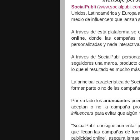
SocialPubli
(
www.socialpubli.co
Unidos, Latinoamérica y Europa a 
medio de influencers que lanzan 
A través de esta plataforma se
online
, donde las campañas e
personalizadas y nada interactivas
A través de SocialPubli persona
seguidores una marca, producto o 
lo que el resultado es mucho más c
La principal característica de Soc
formar parte o no de las campañas
Por su lado los
anunciantes
pued
aceptan o no la campaña prop
influencers
para evitar que algún
“SocialPubli consigue aumentar p
que llegan las campañas de for
publicidad online”, asegura Ismae