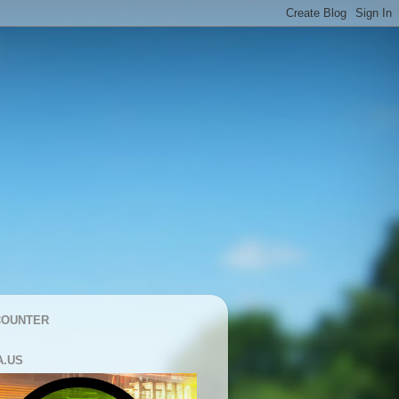
COUNTER
A.US