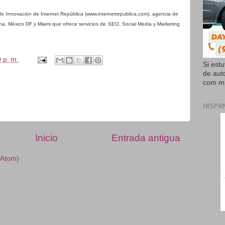
 de Innovación de Internet República (www.internetrepublica.com), agencia de
a, México DF y Miami que ofrece servicios de SEO, Social Media y Marketing
 p. m.
Si est
de aut
com mi
HISPA
Inicio
Entrada antigua
(Atom)