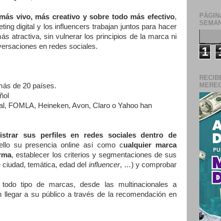
PÁGIN
más vivo, más creativo y sobre todo más efectivo
,
SEMAN
ing digital y los influencers trabajan juntos para hacer
s atractiva, sin vulnerar los principios de la marca ni
nversaciones en redes sociales.
1
RECIB
MERECE
más de 20 países.
ñol
, FOMLA, Heineken, Avon, Claro o Yahoo han
strar sus perfiles en redes sociales dentro de
 ello su presencia online así como c
ualquier marca
orma
, establecer los criterios y segmentaciones de sus
 ciudad, temática, edad del
influencer
, …) y comprobar
 todo tipo de marcas, desde las multinacionales a
llegar a su público a través de la recomendación en