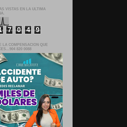
AS VISTAS EN LA ULTIMA
A.
1
7
0
4
9
E LA COMPENSACION QUE
S...904 820 0088