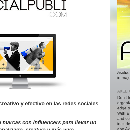
Axelia,
in majo
AXELI
Don't f
creativo y efectivo en las redes sociales
organiz
edge t
With a
and co
 marcas con influencers para llevar un
includ
nalizado, creativo y más vivo.
app Axe