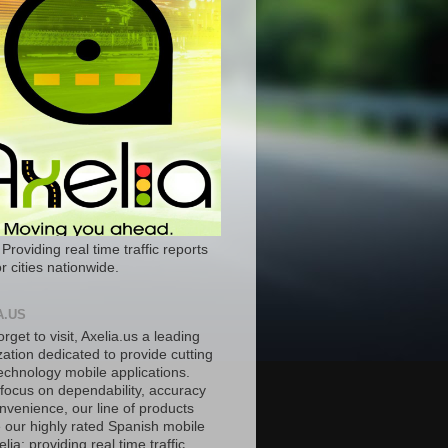
 Providing real time traffic reports
r cities nationwide.
A.US
orget to visit, Axelia.us a leading
ation dedicated to provide cutting
echnology mobile applications.
 focus on dependability, accuracy
nvenience, our line of products
e our highly rated Spanish mobile
lia; providing real time traffic