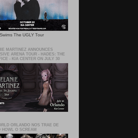
 Swims The UGLY Tour
IE MARTINEZ ANNOUNCES
SIVE ARENA TOUR - HADES: THE
ICE - KIA CENTER ON JULY 30
RLD ORLANDO NOS TRAE DE
 HOWL O SCREAM