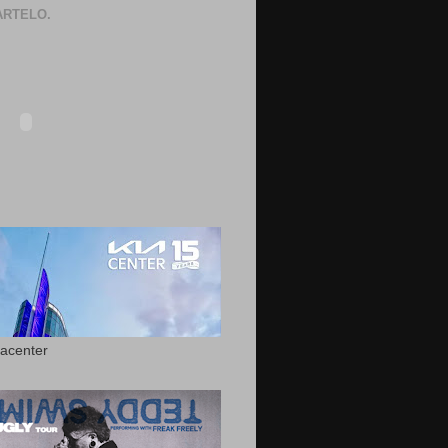
RTELO.
acenter