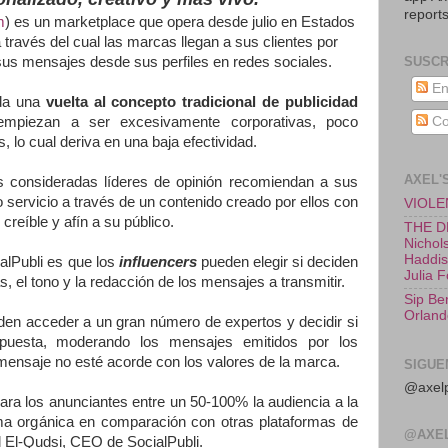
reports
m
) es un marketplace que opera desde julio en Estados
través del cual las marcas llegan a sus clientes por
sus mensajes desde sus perfiles en redes sociales.
SUSCR
En
 da una
vuelta al concepto tradicional de publicidad
Co
mpiezan a ser excesivamente corporativas, poco
, lo cual deriva en una baja efectividad.
AXEL'
s consideradas líderes de opinión recomiendan a sus
servicio a través de un contenido creado por ellos con
VIOLEN
reíble y afín a su público.
THE D
Nichols
Haddish
ialPubli es que los
influencers
pueden elegir si deciden
Julia 
, el tono y la redacción de los mensajes a transmitir.
Sip Be
Orland
en acceder a un gran número de expertos y decidir si
uesta, moderando los mensajes emitidos por los
 mensaje no esté acorde con los valores de la marca.
SIGUE
@axelp
ara los anunciantes entre un 50-100% la audiencia a la
ma orgánica en comparación con otras plataformas de
@AXE
l El-Qudsi, CEO de SocialPubli.