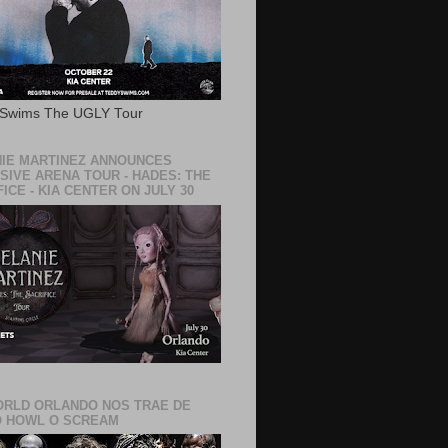
 Swims The UGLY Tour
IE MARTINEZ ANNOUNCES
SIVE ARENA TOUR - HADES: THE
ICE - KIA CENTER ON JULY 30
RLD ORLANDO NOS TRAE DE
 HOWL O SCREAM