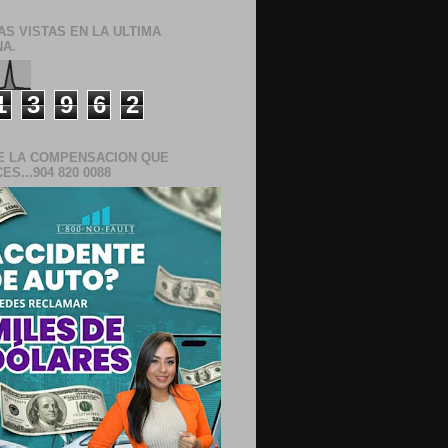
AS VISTAS EN LA ULTIMA
A.
1
3
9
6
2
E LA COMPENSACION QUE
S...904 820 0088