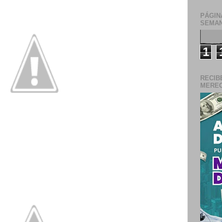
PÁGIN
SEMAN
1
RECIB
MERECE