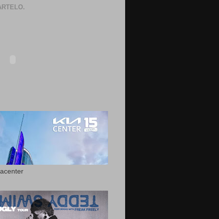
RTELO.
acenter