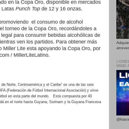
rado en la Copa Oro, disponible en mercados
8 Latas
Punch Top
de 12 y 16 onzas.
á promoviendo
el consumo de alcohol
l torneo de la Copa Oro, recordándoles a
legal para consumir bebidas alcohólicas de
ntras ven los partidos. Para obtener más
Adquier
 Miller Lite esta apoyando la Copa Oro, por
atreves
om / MillerLiteLatino.
LIONE
WIND 
e Norte, Centroamérica y el Caribe” es una de las seis
IFA (Federación de Fútbol Internacional Asociación) y sirve
tbol en esta parte del mundo.
Está compuesta por 40
dá en el norte hasta Guyana, Surinam y la Guyana Francesa
@kiace