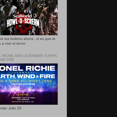
e tus boletos ahora...si es que te
 a vivir el terror
L RICHIE AND LEGENDARY EARTH,
AND FIRE
nter Julio 29