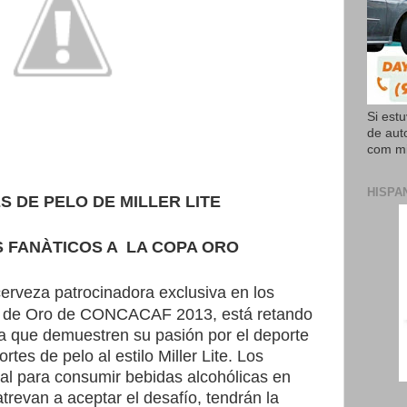
Si est
de aut
com mi
HISPA
S DE PELO DE MILLER LITE
S FANÀTICOS A
LA COPA ORO
 cerveza patrocinadora exclusiva en los
a de Oro de CONCACAF 2013, está retando
l a que demuestren su pasión por el deporte
tes de pelo al estilo Miller Lite. Los
l para consumir bebidas alcohólicas en
revan a aceptar el desafío, tendrán la