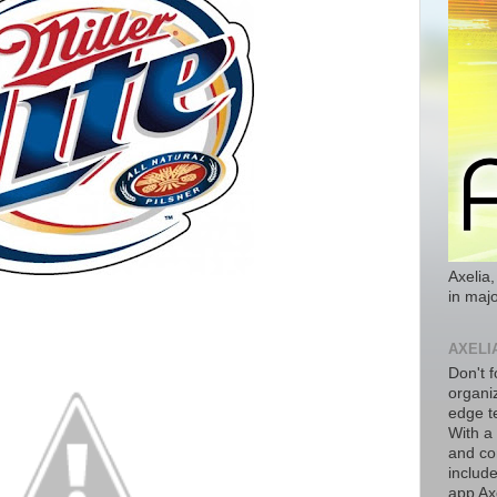
Axelia,
in majo
AXELI
Don't f
organiz
edge t
With a
and co
includ
app Axe