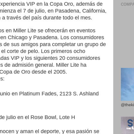
experiencia VIP en la Copa Oro, además de
COMPA
mienza el 7 de julio, en Pasadena, California,
 a través del país durante todo el mes.
os en Miller Lite se ofrecerán en eventos
te en Chicago y Pasadena. Los consumidores
res de sus amigos para completar un grupo de
e el corte de pelo. Los primeros ocho
radas VIP y los siguientes 20 consumidores
s de admisión general. Miller Lite ha
a Copa de Oro desde el 2005.
s:
 junio en Platinum Fades, 2123 S. Ashland
@theki
e julio en el Rose Bowl, Lote H
nocen y aman el deporte, y esa pasión se