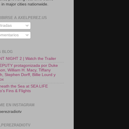
 in major cities nationwide.
IBIRSE A AXELPEREZ.US
tradas
mentarios
S BLOG
T NIGHT 2 | Watch the Trailer
EPUTY protagonizada por Duke
on, William H. Macy, Tiffany
, Stephen Dorff, Billie Lourd y
Fox
neath the Sea at SEA LIFE
o's Fins & Flights
ME EN INSTAGRAM
erezradiotv
LPEREZRADIOTV