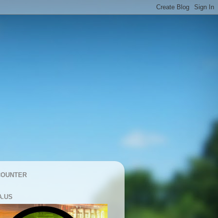
COUNTER
A.US