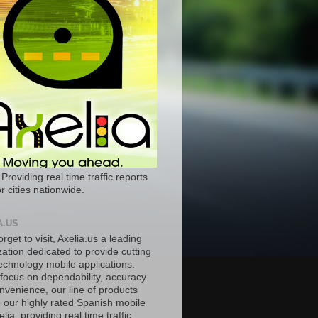
 Providing real time traffic reports
r cities nationwide.
A.US
orget to visit, Axelia.us a leading
ation dedicated to provide cutting
echnology mobile applications.
 focus on dependability, accuracy
nvenience, our line of products
e our highly rated Spanish mobile
lia; providing real time traffic