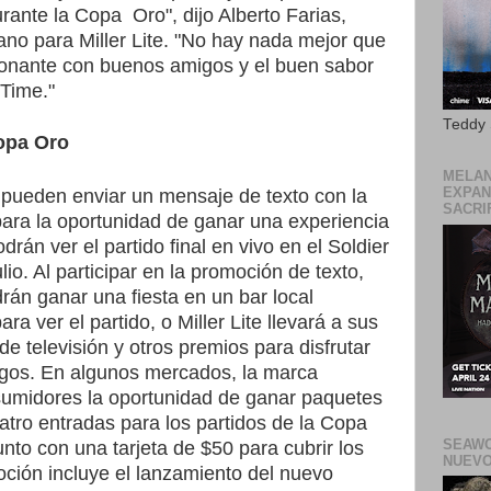
urante la Copa
Oro", dijo Alberto Farias,
o para Miller Lite. "No hay nada mejor que
ionante con buenos amigos y el buen sabor
 Time."
Teddy
Copa Oro
MELAN
EXPAN
pueden enviar un mensaje de texto con la
SACRIF
para la oportunidad de ganar una experiencia
drán ver el partido final en vivo en el Soldier
lio. Al participar en la promoción de texto,
rán ganar una fiesta en un bar local
ara ver el partido, o Miller Lite llevará a sus
de televisión y otros premios para disfrutar
igos. En algunos mercados, la marca
sumidores la oportunidad de ganar paquetes
atro entradas para los partidos de la Copa
SEAWO
unto con una tarjeta de $50 para cubrir los
NUEVO
oción incluye el lanzamiento del nuevo