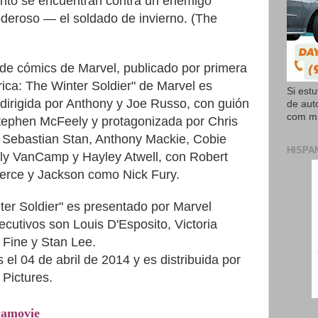
nto
se
encuentran
contra
un
enemigo
oderoso
— el
soldado
de
invierno
. (The
de
cómics
de
Marvel
, publicado por
primera
ica
:
The
Winter
Soldier"
de Marvel
es
Si est
dirigida
por
Anthony
y
Joe
Russo
,
con
guión
de aut
com mi
tephen
McFeely
y
protagonizada
por
Chris
,
Sebastian
Stan
,
Anthony
Mackie
,
Cobie
HISPA
ly
VanCamp
y
Hayley
Atwell
,
con
Robert
erce
y
Jackson
como
Nick
Fury
.
ter Soldier
"
es
presentado
por
Marvel
ecutivos
son
Louis
D'Esposito
,
Victoria
Fine
y
Stan
Lee.
s el
04 de abril de 2014
y
es
distribuida
por
Pictures
.
camovie