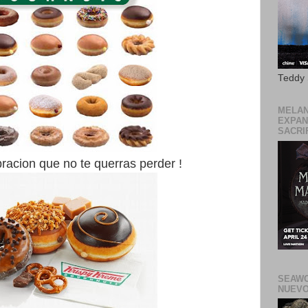
Teddy
MELAN
EXPAN
SACRIF
racion que no te querras perder !
SEAWO
NUEVO