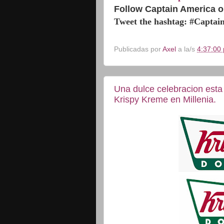
Follow Captain America o
Tweet the hashtag: #Capta
Publicadas por
Axel
a la/s
4:37:00 
Una dulce celebracion esta 
Krispy Kreme en Millenia.