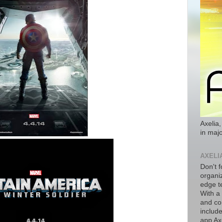
Axelia,
in majo
AXELI
Don't f
organiz
edge t
With a
and co
includ
app Axe