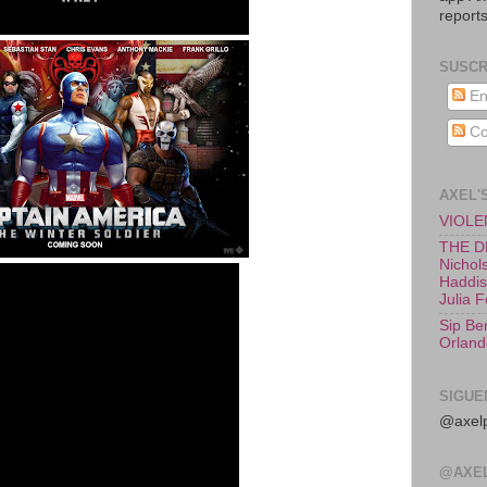
reports
SUSCR
En
Co
AXEL'
VIOLEN
THE D
Nichols
Haddish
Julia 
Sip Be
Orland
SIGUE
@axelp
@AXE