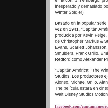
el
halcón
.
Sin embargo
,
pro
inesperado
y
demasiado p
Winter Soldier)
Basado
en
la
popular
serie
vez
en
1941
,
"Capitán
Amér
producida
por
Kevin
Feige
,
de
Christopher
Markus
&
S
Evans
,
Scarlett
Johansson
Smulders
,
Frank
Grillo
,
Emi
Redford
como
Alexander
Pi
"Capitán
América
: "The Win
Studios
.
Los
productores
ej
Alonso
,
Michael
Grillo
,
Alan
The
película
estara en cine
Walt
Disney
Studios
Motion
facebook.com/
captainameri