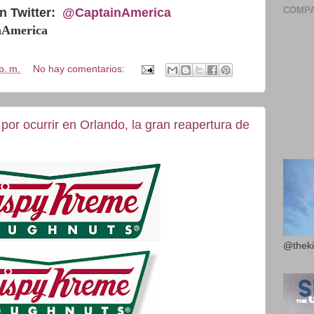
COMPA
n Twitter:
@CaptainAmerica
inAmerica
p. m.
No hay comentarios:
por ocurrir en Orlando, la gran reapertura de
@theki