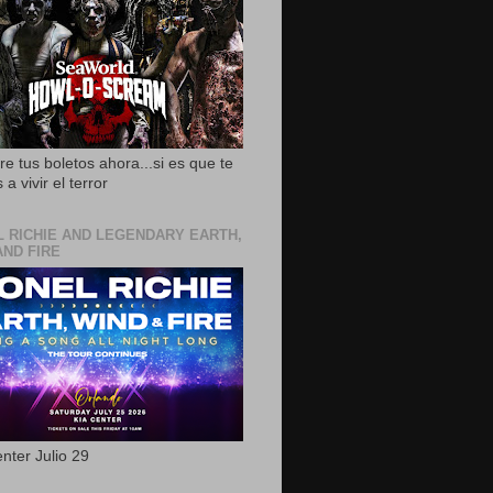
e tus boletos ahora...si es que te
 a vivir el terror
L RICHIE AND LEGENDARY EARTH,
AND FIRE
nter Julio 29