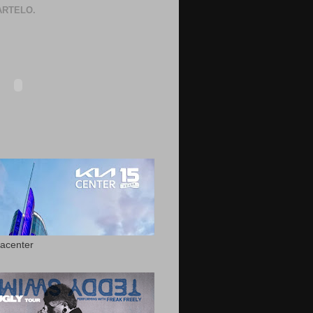
RTELO.
acenter