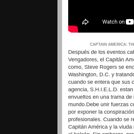
CAPTAIN AMERICA: TH
Después
de
los
eventos
ca
Vengadores
, el
Capitán
Amé
como,
Steve
Rogers se en
Washington
,
D.C.
y
tratand
cuando se entera que sus 
agencia,
S.H.I.E.L.D.
esta
envueltos
en
una
trama
de
mundo
.Debe u
nir
fuerzas
c
por
exponer
la
conspiració
profesionales
.
Cuando
se
r
Capitán
América
y
la
viuda