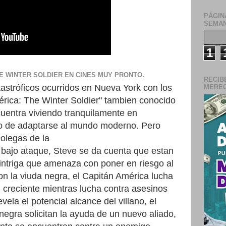
PÁGIN
SEMAN
1
E WINTER SOLDIER EN CINES MUY PRONTO.
RECIB
tastróficos ocurridos
en
Nueva
York
con
los
MERECE
rica
:
The
Winter
Soldier"
tambien conocido
cuentra
viviendo
tranquilamente
en
o
de
adaptarse
al
mundo
moderno
.
Pero
colegas
de la
n
bajo
ataque
,
Steve
se da cuenta que estan
intriga
que
amenaza
con
poner
en
riesgo
al
on
la
viuda
negra
, el
Capitán
América
lucha
n
creciente
mientras
lucha
contra
asesinos
evela
el
potencial alcance del
villano
, el
negra
solicitan
la
ayuda
de
un
nuevo
aliado
,