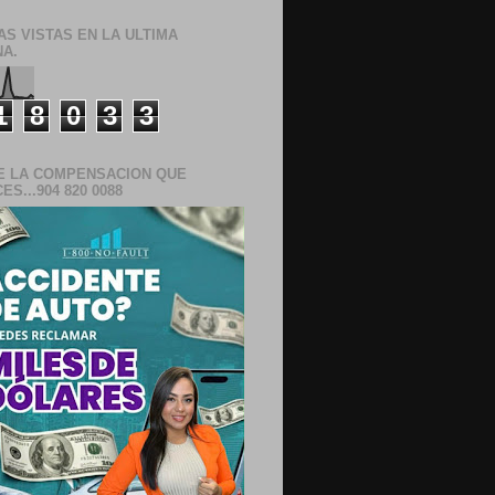
AS VISTAS EN LA ULTIMA
A.
1
8
0
3
3
E LA COMPENSACION QUE
S...904 820 0088