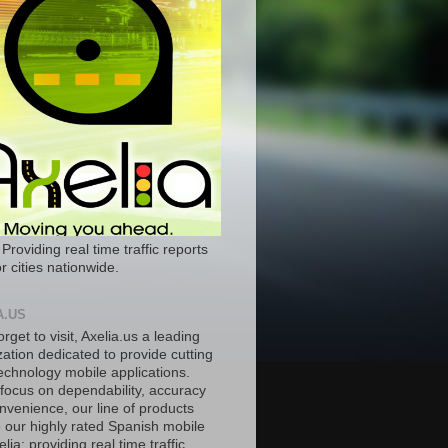
 Providing real time traffic reports
r cities nationwide.
A.US
orget to visit, Axelia.us a leading
ation dedicated to provide cutting
echnology mobile applications.
 focus on dependability, accuracy
nvenience, our line of products
e our highly rated Spanish mobile
lia; providing real time traffic