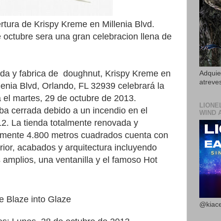
ertura de Krispy Kreme en Millenia Blvd.
 octubre sera una gran celebracion llena de
da y fabrica de doughnut, Krispy Kreme en
Adquier
atreves
lenia Blvd, Orlando, FL 32939 celebrará la
a el martes, 29 de octubre de 2013.
LIONE
ba cerrada debido a un incendio en el
WIND 
12.
La tienda totalmente renovada y
mente 4.800 metros cuadrados cuenta con
erior, acabados y arquitectura incluyendo
s amplios, una ventanilla y el famoso
Hot
e Blaze into Glaze
@kiace