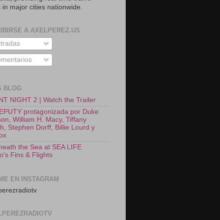
 in major cities nationwide.
IBIRSE A AXELPEREZ.US
tradas
mentarios
S BLOG
T NIGHT 2 | Watch the Trailer
EPUTY protagonizada por Duke
on, William H. Macy, Tiffany
, Stephen Dorff, Billie Lourd y
Fox
neath the Sea at SEA LIFE
o's Fins & Flights
ME EN INSTAGRAM
erezradiotv
LPEREZRADIOTV