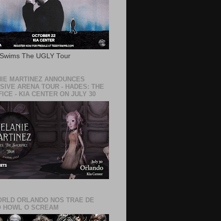
 Swims The UGLY Tour
IE MARTINEZ ANNOUNCES
SIVE ARENA TOUR - HADES: THE
ICE - KIA CENTER ON JULY 30
RLD ORLANDO NOS TRAE DE
 HOWL O SCREAM