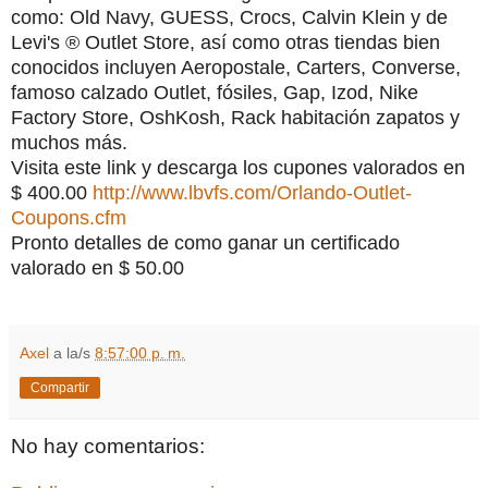
como:
Old
Navy,
GUESS,
Crocs
,
Calvin
Klein
y
de
Levi's
®
Outlet
Store
,
así
como
otras
tiendas
bien
conocidos
incluyen
Aeropostale
,
Carters
,
Converse
,
famoso
calzado
Outlet
,
fósiles
,
Gap
,
Izod
,
Nike
Factory
Store
,
OshKosh
,
Rack
habitación
zapatos
y
muchos
más
.
Visita este link y descarga los cupones valorados en
$ 400.00
http://www.lbvfs.com/Orlando-Outlet-
Coupons.cfm
Pronto detalles de como ganar un certificado
valorado en $ 50.00
Axel
a la/s
8:57:00 p. m.
Compartir
No hay comentarios: