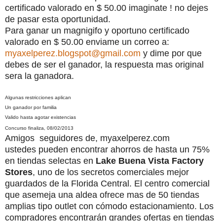
certificado valorado en $ 50.00 imaginate ! no dejes
de pasar esta oportunidad.
Para ganar un magnigifo y oportuno certificado
valorado en $ 50.00 enviame un correo a:
myaxelperez.blogspot@gmail.com
y dime por que
debes de ser el ganador, la respuesta mas original
sera la ganadora.
Algunas restricciones aplican
Un ganador por familia
Valido hasta agotar existencias
Concurso finaliza, 08/02/2013
Amigos
seguidores
de, myaxelperez.com
ustedes
pueden
encontrar
ahorros
de
hasta
un
75%
en
tiendas
selectas
en
Lake
Buena
Vista
Factory
Stores
,
uno
de
los
secretos
comerciales
mejor
guardados
de
la
Florida
Central
.
El
centro
comercial
que asemeja una aldea ofrece mas de
50
tiendas
amplias tipo outlet
con
cómodo
estacionamiento.
Los
compradores
encontrarán
grandes
ofertas
en tiendas