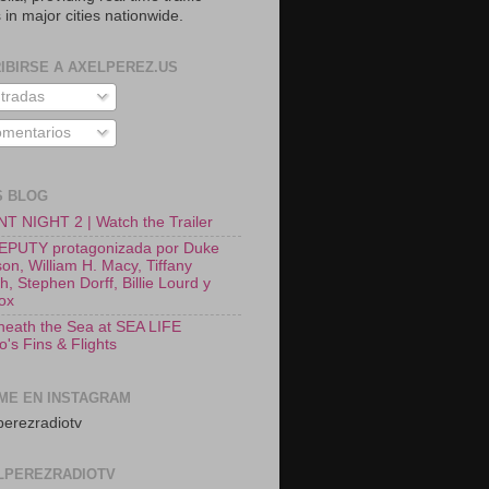
 in major cities nationwide.
IBIRSE A AXELPEREZ.US
tradas
mentarios
S BLOG
T NIGHT 2 | Watch the Trailer
EPUTY protagonizada por Duke
on, William H. Macy, Tiffany
, Stephen Dorff, Billie Lourd y
Fox
neath the Sea at SEA LIFE
o's Fins & Flights
ME EN INSTAGRAM
erezradiotv
LPEREZRADIOTV