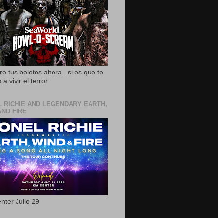
e tus boletos ahora...si es que te
 a vivir el terror
L RICHIE AND LEGENDARY EARTH,
AND FIRE
nter Julio 29