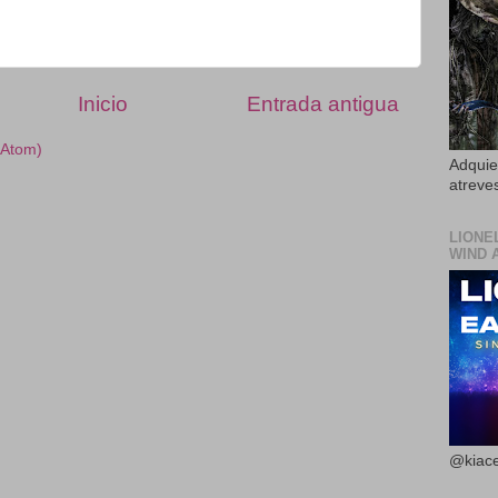
Inicio
Entrada antigua
(Atom)
Adquier
atreves
LIONE
WIND 
@kiace