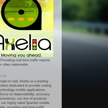
 Providing real time traffic reports
r cities nationwide.
A.US
orget to visit, Axelia.us a leading
ation dedicated to provide cutting
echnology mobile applications.
 focus on dependability, accuracy
nvenience, our line of products
e our highly rated Spanish mobile
lia; providing real time traffic