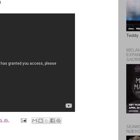
n
Teddy
MELAN
EXPAN
SACRIF
p. m.
SEAWO
NUEVO