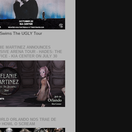
 Swims The UGLY Tour
IE MARTINEZ ANNOUNCES
SIVE ARENA TOUR - HADES: THE
ICE - KIA CENTER ON JULY 30
RLD ORLANDO NOS TRAE DE
 HOWL O SCREAM