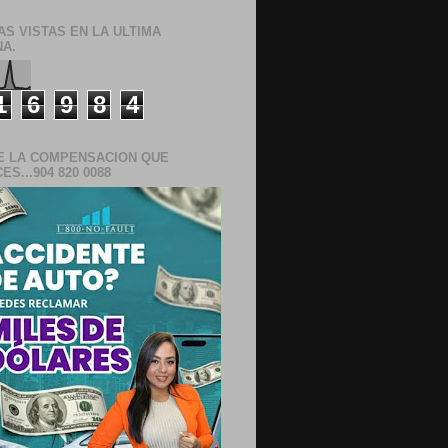
AS VISTAS EN LA ULTIMA
A.
1
6
9
8
4
E LA COMPENSACION QUE
S...904 820 0088