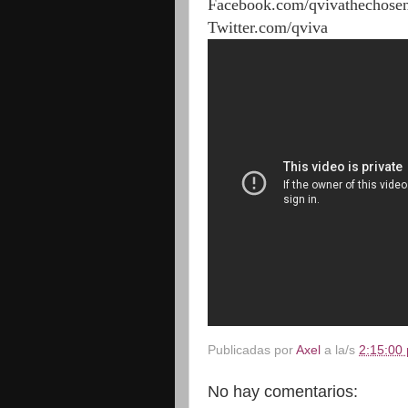
Facebook.com/qvivathechose
Twitter.com/qviva
Publicadas por
Axel
a la/s
2:15:00 
No hay comentarios: