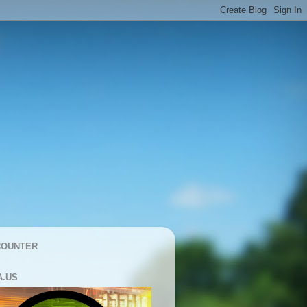
COUNTER
A.US