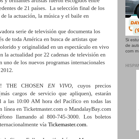
s y brillantes artistas fueron escogidos entre
edentes de 21 países.
La selección final de los
 de la actuación, la música y el baile en
adora serie de televisión que documenta los
vés de toda América en busca de artistas que
Si est
de aut
lorido y originalidad en un espectáculo en vivo
com mi
en la actualidad por 22 cadenas de televisión en
en uno de los nuevos programas internacionales
HISPA
 2012.
IVA! THE CHOSEN
EN VIVO
, cuyos precios
más cargos de servicio que apliquen), estarán
l a las 10:00 AM hora del Pacífico en todas las
 en línea en Ticketmaster.com o MandalayBay.com
éfono llamando al 800-745-3000. Los boletos
ternacionalmente vía
Tickemaster.com
.