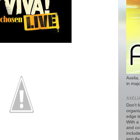
Axelia,
in majo
AXELI
Don't f
organiz
edge t
With a
and co
includ
app Axe