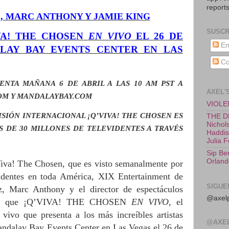
reports
, MARC ANTHONY Y JAMIE KING
SUSCR
IVA! THE CHOSEN
EN VIVO
EL 26 DE
En
LAY BAY EVENTS CENTER EN LAS
Co
ENTA MAÑANA 6 DE ABRIL A LAS 10 AM PST
A
AXEL'
OM Y MANDALAYBAY.COM
VIOLEN
ISI
Ó
N INTERNACIONAL ¡Q’VIVA! THE CHOSEN ES
THE D
Nichols
S DE 30 MILLONES DE TELEVIDENTES A TRAV
É
S
Haddish
Julia 
Sip Be
Orland
Viva! The Chosen, que es visto semanalmente por
identes en toda América, XIX Entertainment de
SIGUE
z, Marc Anthony y el director de espectáculos
@axelp
hoy que ¡Q’VIVA! THE CHOSEN
EN VIVO
, el
 vivo que presenta a los más increíbles artistas
@AXE
Mandalay Bay Events Center en Las Vegas el 26 de