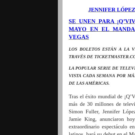
JENNIFER LÓPEZ
SE UNEN PARA ¡Q’V
MAYO EN EL MANDA
VEGAS
LOS BOLETOS ESTÁN A LA V
TRAV
É
S DE TICKETMASTER.C
LA POPULAR SERIE DE TELEV
VISTA CADA SEMANA POR M
Á
DE LAS AM
ÉRICAS.
Tras el éxito mundial de ¡Q’
más de 30 millones de telev
Simon Fuller, Jennifer Lópe
Jamie King, anunciaron 
extraordinario espectáculo en
latinos, hará su debut en el 