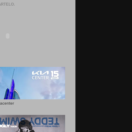
RTELO.
acenter