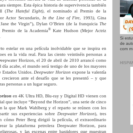
ara siempre. Esta épica historia de supervivencia también
ll (
The Hateful Eight)
, el nominado al Premio de la
or Actor Secundario,
In the Line of Fire
, 1993
)
, Gina
 “Jane the Virgin”), Dylan O’Brien (de la franquicia
The
®
l Premio de la Academia
Kate Hudson (Mejor Actriz
.
Si est
de aut
 estelar en una película inolvidable que se inspira en
com mi
es en la vida real. Para las ciento veintiséis personas a
Deepwater Horizon, el 20 de abril de 2010 arrancó como
HISPA
l día acabe, el mundo será testigo de uno de los mayores
de Estados Unidos.
Deepwater Horizon
expone la valentía
crecieron ante el desafío que se les presentó – y que
ras personas a un lugar seguro.
orizon
en
4K Ultra HD, Blu-ray y Digital HD vienen con
ial que incluye “Beyond the Horizon”, una serie de cinco
en la que Mark Wahlberg y el reparto se reúnen con los
partir sus experiencias sobre
Deepwater Horizon
), tres
 cómo Peter Berg dirigió la película, el extraordinario
crear la plataforma petrolera Deepwater Horizon, para
eligrosas, y las escenas entre bastidores que muestran