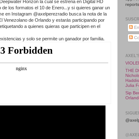
, Deepwater Horizon la cual se estrena en Digital HD
reports
 de los formatos el 10 de Enero...y si quieres ganar un
 en Instagram @axelperezradio busca la nota de la
SUSCR
 El Venezolano de Orlando y estarás participando por
etiquetando a quienes quieras que participen en el
En
Co
xistencias y solo se permite un ganador por familia.
AXEL'
VIOLEN
THE D
Nichols
Haddish
Julia 
Sip Be
Orland
SIGUE
@axelp
@AXE