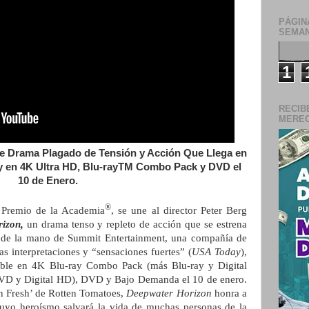
PÁGIN
SEMAN
1
RECIB
MERECE
e Drama Plagado de Tensión y Acción Que Llega en
 y en 4K Ultra HD, Blu-rayTM Combo Pack y DVD el
10 de Enero.
®
Premio de la Academia
, se une al director Peter Berg
rizon,
un drama tenso y repleto de acción que se estrena
e de la mano de Summit Entertainment, una compañía de
interpretaciones y “sensaciones fuertes” (
USA Today
),
ible en 4K Blu-ray Combo Pack (más Blu-ray y Digital
D y Digital HD), DVD y Bajo Demanda el 10 de enero.
ón Fresh’ de Rotten Tomatoes,
Deepwater Horizon
honra a
cuyo heroísmo salvará la vida de muchas personas de la