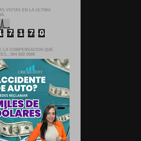
AS VISTAS EN LA ULTIMA
A.
1
7
1
7
0
E LA COMPENSACION QUE
S...904 820 0088