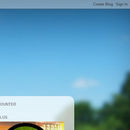
COUNTER
A.US