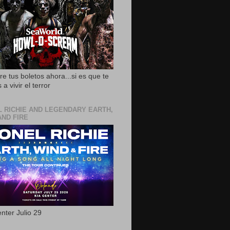
e tus boletos ahora...si es que te
 a vivir el terror
L RICHIE AND LEGENDARY EARTH,
AND FIRE
nter Julio 29