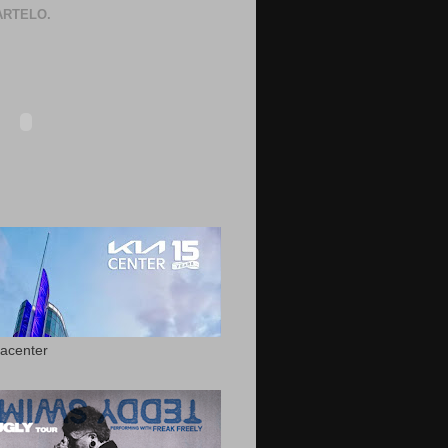
RTELO.
acenter