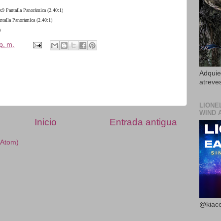
x9 Pantalla Panorámica (2.40:1)
ntalla Panorámica (2.40:1)
)
p. m.
Adquier
atreves
LIONE
WIND 
Inicio
Entrada antigua
(Atom)
@kiace