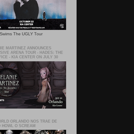
 Swims The UGLY Tour
IE MARTINEZ ANNOUNCES
SIVE ARENA TOUR - HADES: THE
ICE - KIA CENTER ON JULY 30
RLD ORLANDO NOS TRAE DE
 HOWL O SCREAM