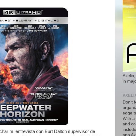
Axelia,
in majo
AXELI
Don't f
organiz
edge t
With a
and co
includ
char mi entrevista con Burt Dalton supervisor de
app Axe