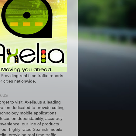
 Providing real time traffic reports
r cities nationwide.
A.US
orget to visit, Axelia.us a leading
ation dedicated to provide cutting
echnology mobile applications.
 focus on dependability, accuracy
nvenience, our line of products
e our highly rated Spanish mobile
lia; providing real time traffic