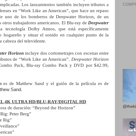
plicadas. Los lanzamientos también incluyen tributos a
COMPA
idenses en “Work Like an American”, que hace un repaso
al de uno de los bomberos de Deepwater Horizon, de un
s otros trabajadores americanos. El Blu-ray de
Deepwater
 tecnología Dolby Atmos, que está específicamente
o hogareño y situar el sonido en cualquier punto de la
a cabeza del televidente.
ter Horizon
incluye dos cortometrajes con escenas entre
 tributos de “Work Like an American”.
Deepwater Horizon
y Combo Pack, Blu-ray Combo Pack y DVD por $42.99,
n
es de Matthew Sand y el guión de la película es de
thew Sand.
L 4K ULTRA HD/BLU-RAY/DIGITAL HD
@theki
 hora de duración: “Beyond the Horizon”
 Rig: Peter Berg”
he Rig”
veillance”
erican”