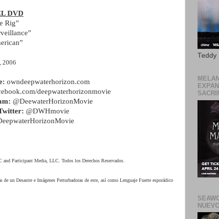
EL DVD
he Rig”
veillance”
erican”
Teddy
, 2006
MELAN
e:
owndeepwaterhorizon.com
EXPAN
cebook.com/deepwaterhorizonmovie
SACRIF
am:
@DeewaterHorizonMovie
Twitter:
@DWHmovie
DeepwaterHorizonMovie
and Participant Media, LLC. Todos los Derechos Reservados.
s de un Desastre e Imágenes Perturbadoras de este, así como Lenguaje Fuerte esporádico
SEAWO
NUEVO