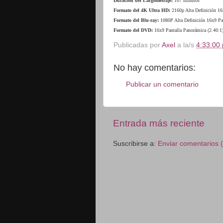
Duración del Largometraje:
107 minutos
Formato del 4K Ultra HD:
2160p Alta Definición 16
Formato del Blu-ray:
1080P Alta Definición
16x9 Pa
Formato del DVD:
16x9 Pantalla Panorámica (2.40:1
Publicadas por
Axel
a la/s
4:33:00 
No hay comentarios:
Publicar un comentario
Entrada más reciente
Suscribirse a:
Enviar comentarios 