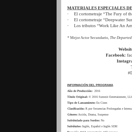
MATERIALES ESPECIALES D
·
El cortometraje “The Fury of t
·
El cortometraje “Deepwater Sur
·
Los tributos “Work Like An Am
*
Mejor Actor Secundario,
The Departed
Websit
Facebook:
fa
Instagr
#
INFORMACIÓN DEL PROGRAMA
Año de Producción:
2016
Título Original:
© 2016 Summit Entertainment, LLC 
Tipo de Lanzamiento:
En Cines
Clasificación:
R por Secuencias Prolongadas e Intensa
Género:
Acción, Drama,
Suspense
Subtitulado para Sordos:
No
Subtítulos:
Inglés,
Español e Inglés SDH