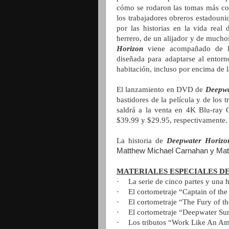
cómo se rodaron las tomas más com
los trabajadores obreros estadoun
por las historias en la vida re
herrero, de un alijador y de mucho
Horizon
viene acompañado de la
diseñada para adaptarse al entorn
habitación, incluso por encima de l
El lanzamiento en DVD de
Deepwa
bastidores de la película y de los
saldrá a la venta en 4K Blu-ra
$39.99 y $29.95, respectivamente.
La historia de
Deepwater Horizo
Matthew Michael Carnahan y Mat
MATERIALES ESPECIALES DE
·
La serie de cinco partes y una
·
El cortometraje “Captain of the
·
El cortometraje “The Fury of t
·
El cortometraje “Deepwater Sur
·
Los tributos “Work Like An Am