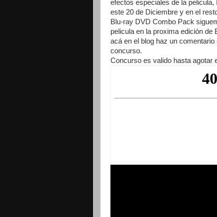
efectos especiales de la pelicula
este 20 de Diciembre y en el resto
Blu-ray DVD Combo Pack sigueme
pelicula en la proxima edición de
acá en el blog haz un comentario 
concurso.
Concurso es valido hasta agotar e