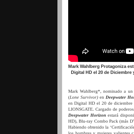
Mark Wahlberg Protagoniza est
Digital HD el 20 de Diciembre
Mark Wahlberg*, nominado a un 
(
Lone Survivor)
en
Deepwater Ho
en Digital HD el 20 de diciembr
LIONSGATE. Cargado de poderosas 
Deepwater Horizon
estará dispon
HD), Blu-ray Combo Pack (más DV
Habiendo obtenido la ‘Certificaci
los hombres y mujeres valientes 