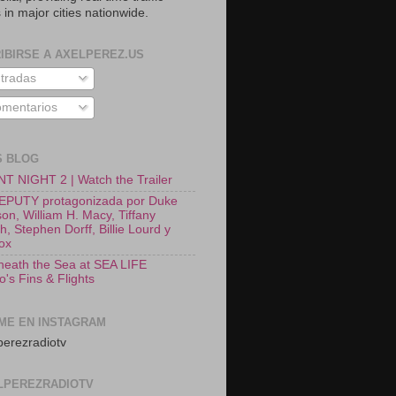
 in major cities nationwide.
IBIRSE A AXELPEREZ.US
tradas
mentarios
S BLOG
T NIGHT 2 | Watch the Trailer
EPUTY protagonizada por Duke
on, William H. Macy, Tiffany
, Stephen Dorff, Billie Lourd y
Fox
neath the Sea at SEA LIFE
o's Fins & Flights
ME EN INSTAGRAM
erezradiotv
LPEREZRADIOTV