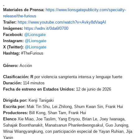
Materiales de Prensa:
https://www.
lionsgatepublicity.com/
specialty-
release/the-furious
Trailer:
https://www.youtube.com/watch?
v=Avky8dVaqAI
Imágenes:
https://wdrv.it/0da6f0700
Facebook:
@Lionsgate
Instagram:
@Lionsgate
X (Twitter):
@Lionsgate
Hashtag:
#TheFurious
Género:
Acción
Clasificación: R
por violencia sangrienta intensa y lenguaje fuerte
Duración:
114 minutos
Fecha de estreno en Estados Unidos:
12 de junio de 2026
Dirigida por:
Kenji Tanigaki
Escrita por:
Mak Tin Shu, Lei Zhilong, Shum Kwan Sin, Frank Hui
Productores:
Bill Kong, Shan Tam, Frank Hui
Elenco
Xie Miao, Joe Taslim, Yang Enyou, Brian Le, Joey Iwanaga,
Sahajak Boonthanakit, Manatsanun Phanlerdwongsakul, Guo Junqing,
Winai Wiangyangkung, con participación especial de Yayan Ruhian, Jija
Yanin