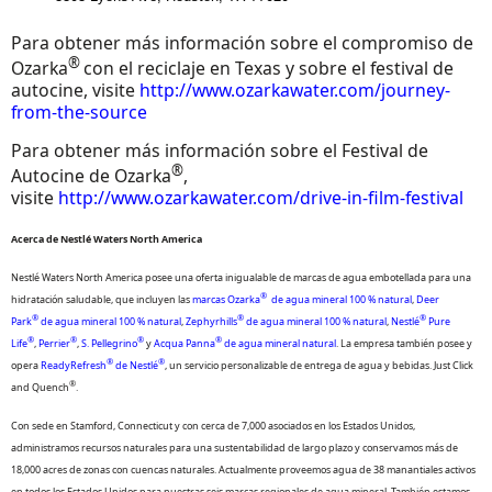
Para obtener más información sobre el compromiso de
®
Ozarka
con el reciclaje en Texas y sobre el festival de
autocine, visite
http://www.ozarkawater.com/journey-
from-the-source
Para obtener más información sobre el Festival de
®
Autocine de Ozarka
,
visite
http://www.ozarkawater.com/drive-in-film-festival
Acerca de Nestlé Waters North America
Nestlé Waters North America posee una oferta inigualable de marcas de agua embotellada para una
®
hidratación saludable, que incluyen las
marcas Ozarka
de agua mineral 100 % natural
,
Deer
®
®
®
Park
de agua mineral 100 % natural
,
Zephyrhills
de agua mineral 100 % natural
,
Nestlé
Pure
®
®
®
®
Life
,
Perrier
,
S. Pellegrino
y
Acqua Panna
de agua mineral natural
. La empresa también posee y
®
®
opera
ReadyRefresh
de Nestlé
, un servicio personalizable de entrega de agua y bebidas. Just Click
®
and Quench
.
Con sede en Stamford, Connecticut y con cerca de 7,000 asociados en los Estados Unidos,
administramos recursos naturales para una sustentabilidad de largo plazo y conservamos más de
18,000 acres de zonas con cuencas naturales. Actualmente proveemos agua de 38 manantiales activos
en todos los Estados Unidos para nuestras seis marcas regionales de agua mineral. También estamos