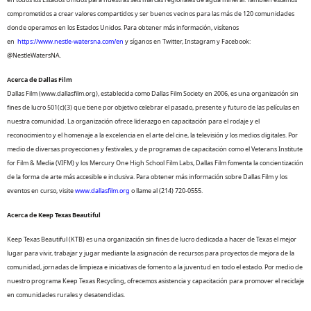
comprometidos a crear valores compartidos y ser buenos vecinos para las más de 120 comunidades
donde operamos en los Estados Unidos. Para obtener más información, visítenos
en
https://www.nestle-watersna.com/en
y síganos en Twitter, Instagram y Facebook:
@NestleWatersNA.
Acerca de Dallas Film
Dallas Film (www.dallasfilm.org), establecida como Dallas Film Society en 2006, es una organización sin
fines de lucro 501(c)(3) que tiene por objetivo celebrar el pasado, presente y futuro de las películas en
nuestra comunidad. La organización ofrece liderazgo en capacitación para el rodaje y el
reconocimiento y el homenaje a la excelencia en el arte del cine, la televisión y los medios digitales. Por
medio de diversas proyecciones y festivales, y de programas de capacitación como el Veterans Institute
for Film & Media (VIFM) y los Mercury One High School Film Labs, Dallas Film fomenta la concientización
de la forma de arte más accesible e inclusiva. Para obtener más información sobre Dallas Film y los
eventos en curso, visite
www.dallasfilm.org
o llame al (214) 720-0555.
Acerca de Keep Texas Beautiful
Keep Texas Beautiful (KTB) es una organización sin fines de lucro dedicada a hacer de Texas el mejor
lugar para vivir, trabajar y jugar mediante la asignación de recursos para proyectos de mejora de la
comunidad, jornadas de limpieza e iniciativas de fomento a la juventud en todo el estado. Por medio de
nuestro programa Keep Texas Recycling, ofrecemos asistencia y capacitación para promover el reciclaje
en comunidades rurales y desatendidas.