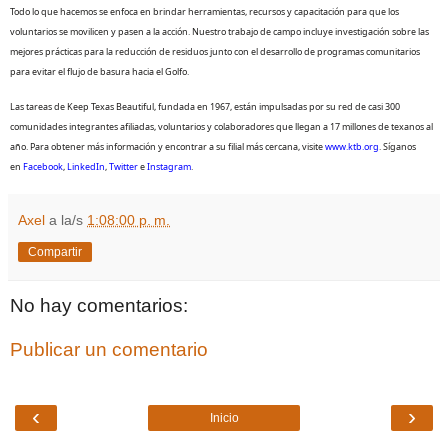
Todo lo que hacemos se enfoca en brindar herramientas, recursos y capacitación para que los
voluntarios se movilicen y pasen a la acción. Nuestro trabajo de campo incluye investigación sobre las
mejores prácticas para la reducción de residuos junto con el desarrollo de programas comunitarios
para evitar el flujo de basura hacia el Golfo.
Las tareas de Keep Texas Beautiful, fundada en 1967, están impulsadas por su red de casi 300
comunidades integrantes afiliadas, voluntarios y colaboradores que llegan a 17 millones de texanos al
año. Para obtener más información y encontrar a su filial más cercana, visite
www.ktb.org
. Síganos
en
Facebook
,
LinkedIn
,
Twitter
e
Instagram
.
Axel
a la/s
1:08:00 p. m.
Compartir
No hay comentarios:
Publicar un comentario
‹
›
Inicio