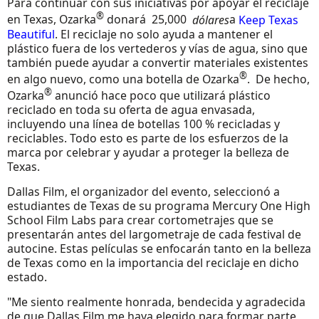
Para continuar con sus iniciativas por apoyar el reciclaje
®
en Texas, Ozarka
donará 25,000
dólares
a
Keep Texas
Beautiful
. El reciclaje no solo ayuda a mantener el
plástico fuera de los vertederos y vías de agua, sino que
también puede ayudar a convertir materiales existentes
®
en algo nuevo, como una botella de Ozarka
. De hecho,
®
Ozarka
anunció hace poco que utilizará plástico
reciclado en toda su oferta de agua envasada,
incluyendo una línea de botellas 100 % recicladas y
reciclables. Todo esto es parte de los esfuerzos de la
marca por celebrar y ayudar a proteger la belleza de
Texas.
Dallas Film, el organizador del evento, seleccionó a
estudiantes de Texas de su programa Mercury One High
School Film Labs para crear cortometrajes que se
presentarán antes del largometraje de cada festival de
autocine. Estas películas se enfocarán tanto en la belleza
de Texas como en la importancia del reciclaje en dicho
estado.
"Me siento realmente honrada, bendecida y agradecida
de que Dallas Film me haya elegido para formar parte